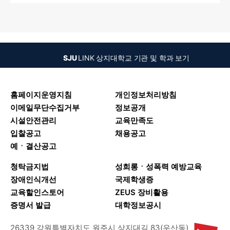
SJU
LINK
상지대학교 기관 및 학과 보기
홈페이지운영지침
개인정보처리방침
이메일무단수집거부
정보공개
시설안전관리
교육만족도
입찰공고
채용공고
예ㆍ결산공고
청탁금지법
성희롱ㆍ성폭력 예방교육
장애인식개선
국제학생증
교육할인스토어
ZEUS 장비활용
증명서 발급
대학정보공시
26339 강원특별자치도 원주시 상지대길 83(우산동)