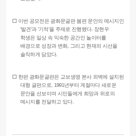
□
이번 공모전은 광화문글판 봄편 문안의 메시지인
발견
과
기적
을 주제로 진행됐다
장현우
'
'
'
'
.
학생은 일상 속 익숙한 공간인 놀이터를
배경으로 성장과 변화
그리고 현재의 시선을
,
솔직하게 담았다
.
□
한편 광화문글판은 교보생명 본사 외벽에 설치된
대형 글판으로
년부터 계절마다 새로운
, 1991
문안을 선보이며 시민들에게 희망과 위로의
메시지를 전달하고 있다
.