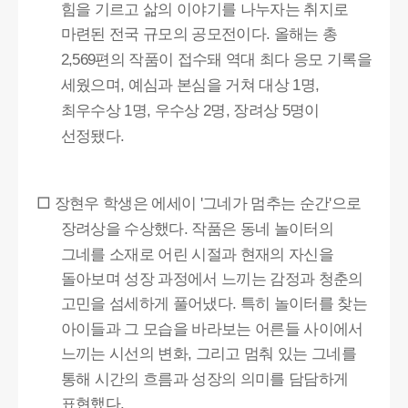
힘을 기르고 삶의 이야기를 나누자는 취지로
마련된 전국 규모의 공모전이다
올해는 총
.
편의 작품이 접수돼 역대 최다 응모 기록을
2,569
세웠으며
예심과 본심을 거쳐 대상
명
,
1
,
최우수상
명
우수상
명
장려상
명이
1
,
2
,
5
선정됐다
.
□
장현우 학생은 에세이
그네가 멈추는 순간
으로
'
'
장려상을 수상했다
작품은 동네 놀이터의
.
그네를 소재로 어린 시절과 현재의 자신을
돌아보며 성장 과정에서 느끼는 감정과 청춘의
고민을 섬세하게 풀어냈다
특히 놀이터를 찾는
.
아이들과 그 모습을 바라보는 어른들 사이에서
느끼는 시선의 변화
그리고 멈춰 있는 그네를
,
통해 시간의 흐름과 성장의 의미를 담담하게
표현했다
.