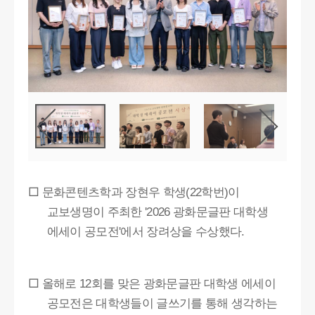
□
문화콘텐츠학과 장현우 학생
학번
이
(22
)
교보생명이 주최한
광화문글판 대학생
'2026
에세이 공모전
에서 장려상을 수상했다
'
.
□
올해로
회를 맞은 광화문글판 대학생 에세이
12
공모전은 대학생들이 글쓰기를 통해 생각하는