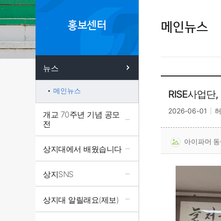
홍보센터
메인뉴스
뉴스
메인뉴스
RISE사업단
2026-06-01
개교 70주년 기념 공모
전
아이파머 동아리
상지대에서 배웠습니다
상지SNS
상지대 알릴래요(제보)