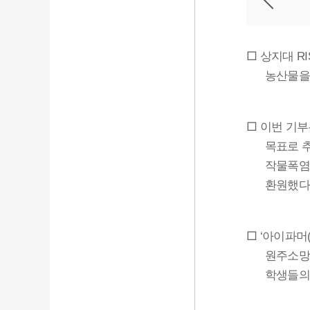
□
상지대
RI
농산물을
□
이번 기부
목표로 
작물폭염
환원했다
□
아이파머
‘
원주소망
학생들의