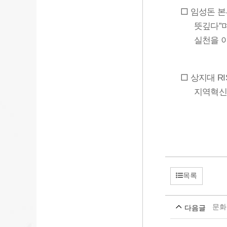
□
임성돈 
뜻깊다
”
실천을 
□
상지대
RI
지역혁신
목록
문화
다음글