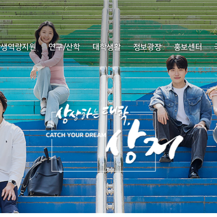
학생역량지원
연구/산학
대학생활
정보광장
홍보센터