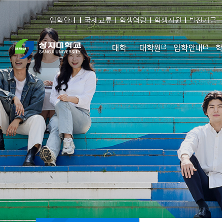
입학안내
국제교류
학생역량
학생지원
발전기금
대학
대학원
입학안내