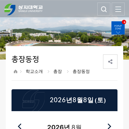
6
POPUP
ZONE
총장동정
학교소개
총장
총장동정
(토)
2026년8월8일
2026년
8월