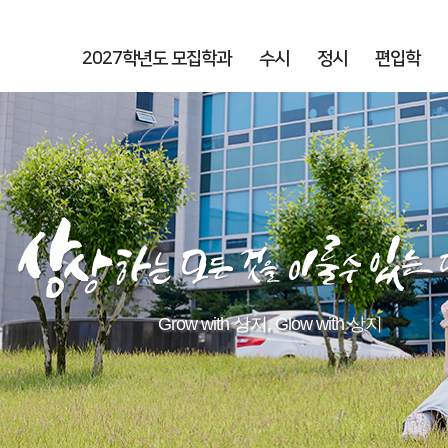
2027학년도 모집학과
수시
정시
편입학
Grow with 상지, Glow with 상지