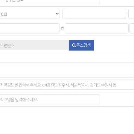
-
-
@
주소검색