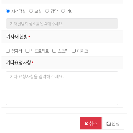
시청각실
교실
강당
기타
기자재 현황
*
컴퓨터
빔프로젝트
스크린
마이크
기타요청사항
*
취소
신청