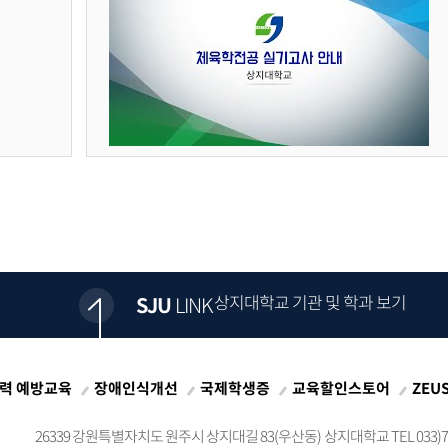
상지대학교 기관 및 학과 보기
SJU
LINK
력 예방교육
장애인식개선
국제학생증
교육할인스토어
ZEU
26339 강원특별자치도 원주시 상지대길 83(우산동)
상지대학교 TEL 033)73