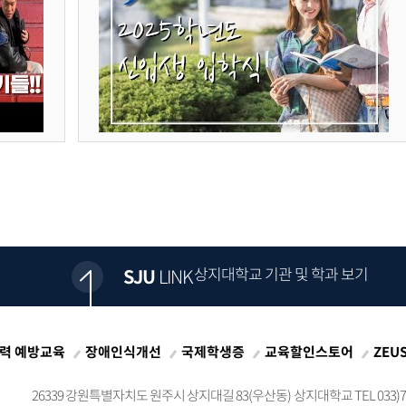
상지대학교 기관 및 학과 보기
SJU
LINK
력 예방교육
장애인식개선
국제학생증
교육할인스토어
ZEU
26339 강원특별자치도 원주시 상지대길 83(우산동)
상지대학교 TEL 033)73