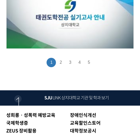
1
2
3
4
5
SJU
LINK
상지대학교 기관 및 학과 보기
성희롱ㆍ성폭력 예방교육
장애인식개선
국제학생증
교육할인스토어
ZEUS 장비활용
대학정보공시