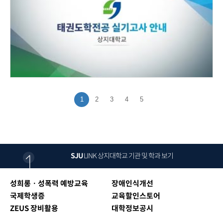
1
2
3
4
5
SJU
LINK
상지대학교 기관 및 학과 보기
성희롱ㆍ성폭력 예방교육
장애인식개선
국제학생증
교육할인스토어
ZEUS 장비활용
대학정보공시