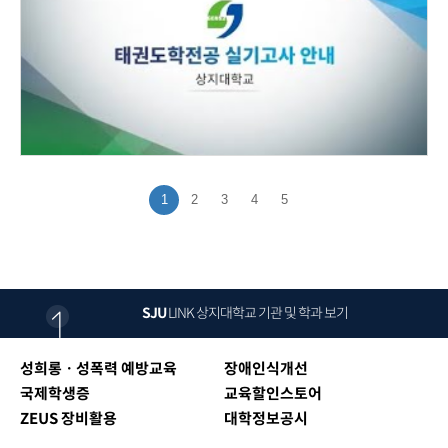
1
2
3
4
5
SJU
LINK
상지대학교 기관 및 학과 보기
성희롱ㆍ성폭력 예방교육
장애인식개선
국제학생증
교육할인스토어
ZEUS 장비활용
대학정보공시