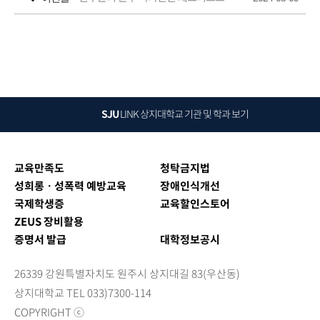
SJU
LINK
상지대학교 기관 및 학과 보기
교육만족도
청탁금지법
성희롱ㆍ성폭력 예방교육
장애인식개선
국제학생증
교육할인스토어
ZEUS 장비활용
증명서 발급
대학정보공시
26339 강원특별자치도 원주시 상지대길 83(우산동)
상지대학교 TEL 033)7300-114
COPYRIGHT ⓒ