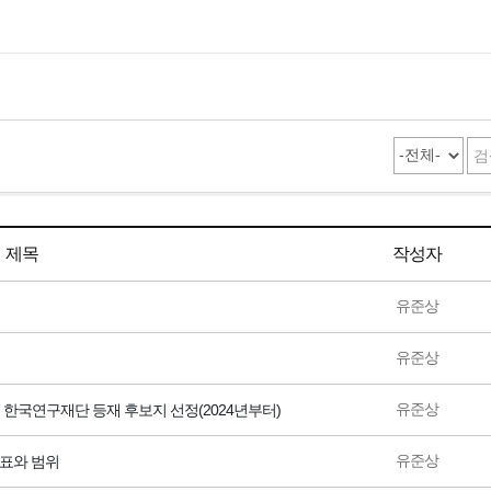
제목
작성자
유준상
유준상
유준상
urnal) 한국연구재단 등재 후보지 선정(2024년부터)
유준상
 목표와 범위