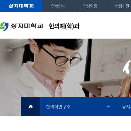
입학안내
학생역량
학생지원
한의예(학)과
한의학연구소
공지