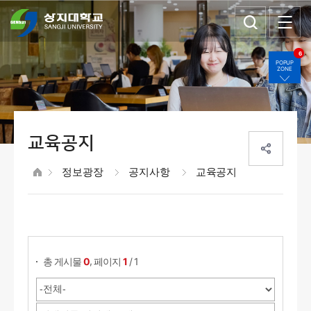
6
POPUP
ZONE
교육공지
정보광장
공지사항
교육공지
게시물 검색
,
총 게시물
0
페이지
1
/ 1