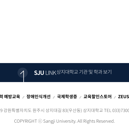
상지대학교 기관 및 학과 보기
SJU
LINK
력 예방교육
장애인식개선
국제학생증
교육할인스토어
ZEU
339 강원특별자치도 원주시 상지대길 83(우산동)
상지대학교 TEL 033)7300
COPYRIGHT ⓒ
Sangji University. All Rights Reserved.