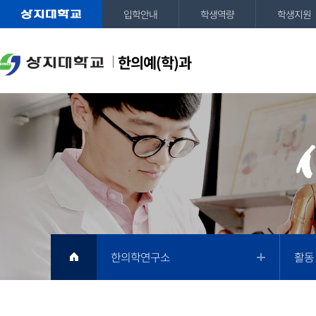
입학안내
학생역량
학생지원
한의예(학)과
한의학연구소
활동