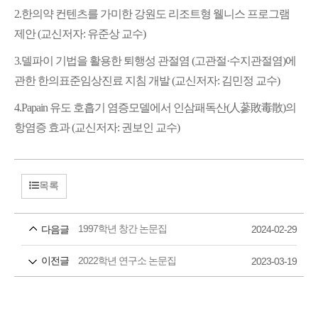
2.
한의약 컨텐츠를 가미한
강원도 리조트형 웰니스 프로그램
제안 (교신저자: 유준상 교수)
3.
델파이 기법을 활용한 퇴행성 관절염 (고관절·수지관절염)에
관한 한의표준임상진료 지침 개발 (교신저자: 김민정 교수)
4.
Papain 유도 호흡기 염증모델에서 인삼패독산(人蔘敗毒散)의
항염증 효과 (교신저자: 권보인 교수)
목록
1997학년 창간 논문집
다음글
2024-02-29
2022학년 연구소 논문집
이전글
2023-03-19