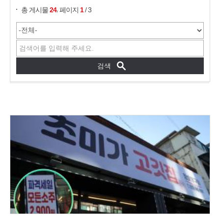
,
총 게시물
24
페이지
1
/ 3