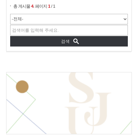
,
총 게시물
4
페이지
1
/ 1