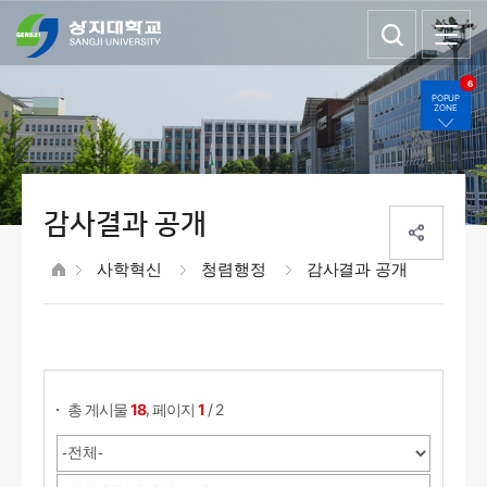
6
POPUP
ZONE
감사결과 공개
사학혁신
청렴행정
감사결과 공개
게시물 검색
,
총 게시물
18
페이지
1
/ 2