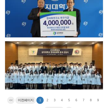
<<
이전페이지
1
2
3
4
5
6
7
8
9