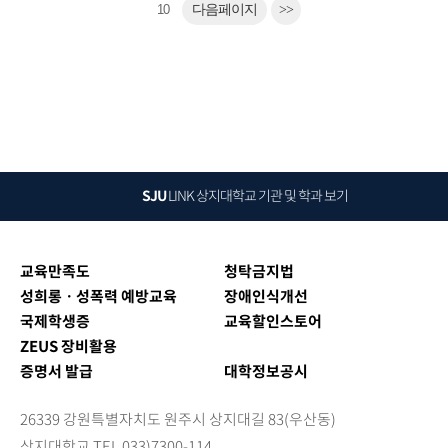
10
다음페이지
>>
SJU
LINK
상지대학교 기관 및 학과 보기
교육만족도
청탁금지법
성희롱ㆍ성폭력 예방교육
장애인식개선
국제학생증
교육할인스토어
ZEUS 장비활용
증명서 발급
대학정보공시
26339 강원특별자치도 원주시 상지대길 83(우산동)
상지대학교 TEL 033)7300-114