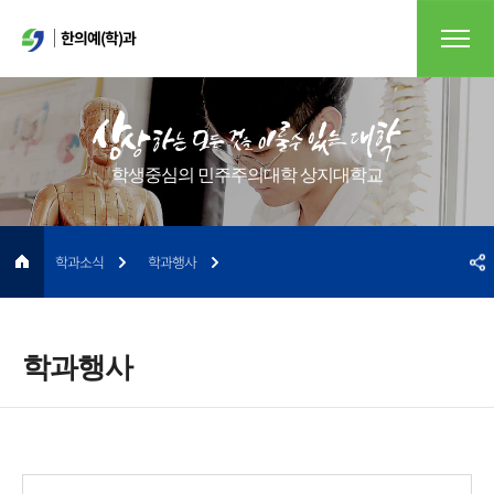
한의예(학)과
학생중심의 민주주의대학 상지대학교
학과소식
학과행사
학과행사
게시물 검색