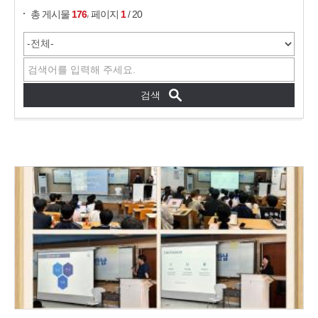
,
총 게시물
176
페이지
1
/ 20