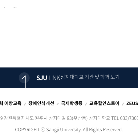
>
>>
상지대학교 기관 및 학과 보기
SJU
LINK
력 예방교육
장애인식개선
국제학생증
교육할인스토어
ZEU
339 강원특별자치도 원주시 상지대길 83(우산동)
상지대학교 TEL 033)7300
COPYRIGHT ⓒ
Sangji University. All Rights Reserved.