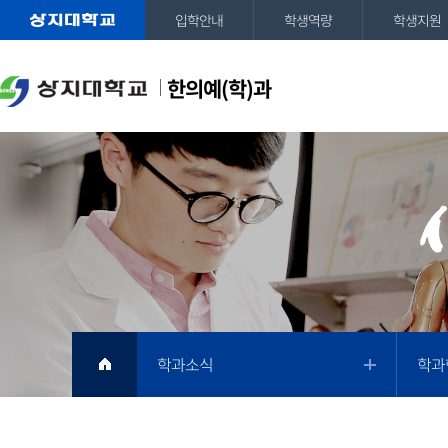
입학안내
학생역량
학생지원
한의예(학)과
학과소식
학과