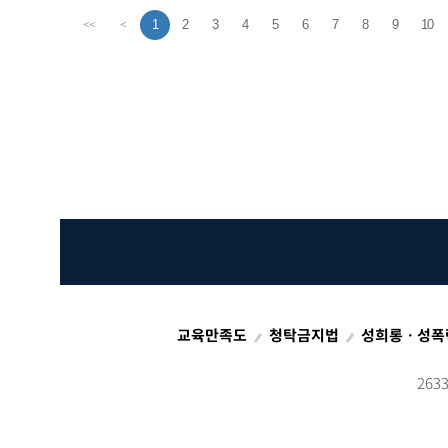
1
2
3
4
5
6
7
8
9
10
<<
<
교육만족도
청탁금지법
성희롱ㆍ성폭
26