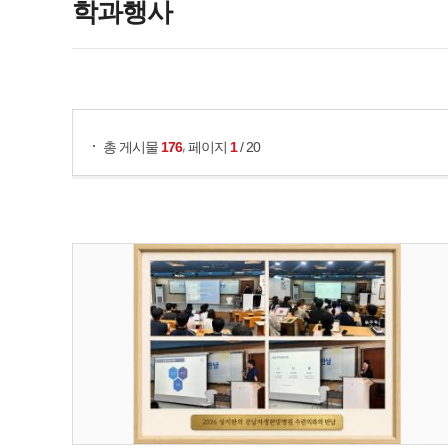
학과행사
게시물 검색
,
총 게시물
176
페이지
1
/ 20