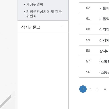
재정위원회
62
가톨릭
기금운용심의회 및 각종
위원회
61
가톨릭
상지신문고
60
상지학
59
상지학
58
상지대
57
(소통
56
(소통
1
2
3
4