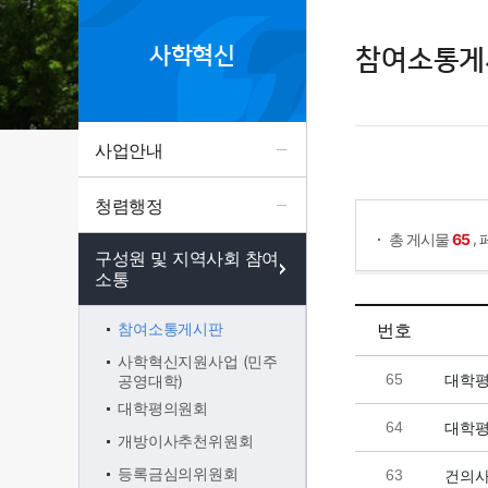
사학혁신
참여소통게
사업안내
게시물 검색
청렴행정
,
총 게시물
65
구성원 및 지역사회 참여
소통
참여소통게시판
번호
사학혁신지원사업 (민주
65
대학평의
공영대학)
대학평의원회
64
대학평의
개방이사추천위원회
등록금심의위원회
63
건의사