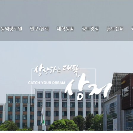
학생역량지원
연구/산학
대학생활
정보광장
홍보센터