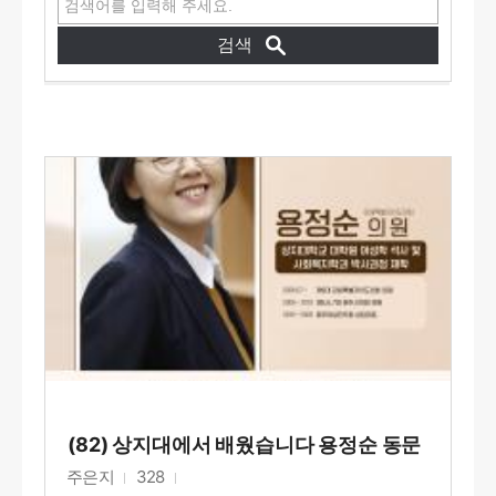
(82) 상지대에서 배웠습니다 용정순 동문
주은지
328