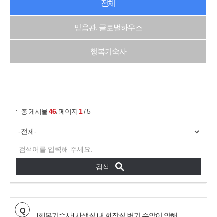
전체
믿음관, 글로벌하우스
행복기숙사
게시물 검색
,
총 게시물
46
페이지
1
/ 5
Q
[행복기숙사] 사생실 내 화장실 변기 수압이 약해