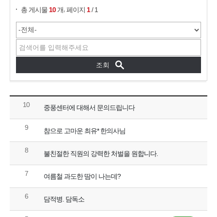
,
총 게시물
10
개
페이지
1
/ 1
10
중풍센터에 대해서 문의드립니다
9
참으로 고마운 최유* 한의사님
8
불친절한 직원의 강력한 처벌을 원합니다.
7
여름철 과도한 땀이 나는데?
6
담적병. 담독소