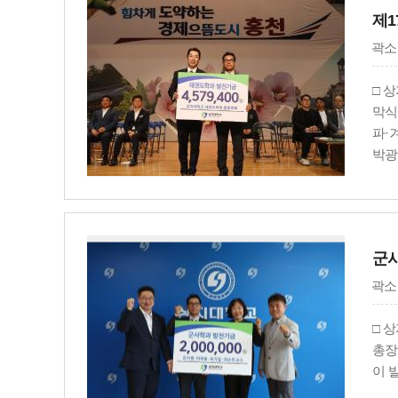
밝혔
제1
곽소
□ 
막식
파·
박광
은 
의 
의 
통해
군사
도의
상이
곽소
되고
전공
□ 
금을
총장
선수
이 
터 