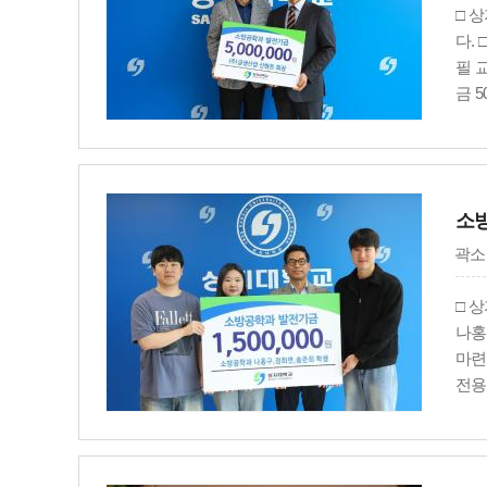
□ 
다.
필 
금 
회장
나눔
지대
지역
소방
곽소
□ 
나홍
마련
전용
참석
눔과
다는