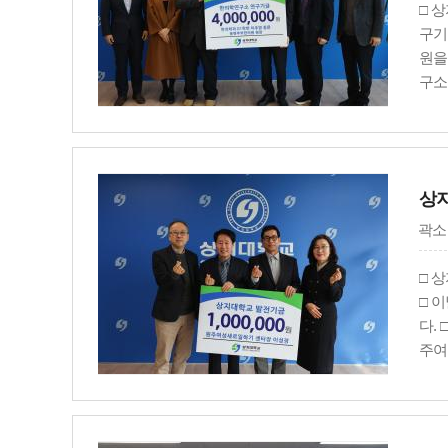
□ 
구기
원을
구소
가졌
며,
한 
상지
곽소
□ 
□ 
다.
주여
고 있
발전
발전