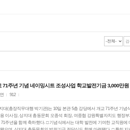
 71주년 기념 네이밍시트 조성사업 학교발전기금 3,000만원
연
912
상지대(총장직무대행 박기관)는 10일 본관 5층 강당에서 개교 71주년 기
용 이사장, 상지대 총동문회 오종석 회장, 여중협 강원특별자치도 행정부
 71주년을 함께 축하했다. □ 기념식에서는 대학 발전에 기여한 교직원에
됐으며, 상지대 총동문회의 발전기금 전달식도 함께 마련됐다. □ 특히 지