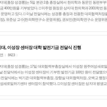
상지대(총장 성경륭)는 5일 본관 2층 총장실에서 한의학과 동문인 동편
금 400만원을 기부받았다. □ 이주영 원장은 상지대 한의학과 2001학번
 운영하고 있다. □ 이날 전달식에는 성경륭 총장과 전용한 대외협력처장
장), 유준상 교수(한의학연구소 운영위원), 권보인(한의학연구소 운영위원
다. □ 이주영 원장은 그동안 한의과대학 발전기금과 대학 발전기금, 한
 이번 기부를 포함해 누적 기부액은 총 2천만원에 이른다. □ 상지대는 이
연구기금으로 활용할 예정이다.
대, 이성장 센터장 대학 발전기금 전달식 진행
연
8423
상지대(총장 성경륭)는 17일 대외협력부총장실에서 이성장 원주여성새로
이날 전달식에서는 이성장 센터장이 기부한 발전기금 100만 원이 전달됐
 □ 전달식에는 박기관 대외협력부총장, 장향실 대외협력처장, 오백교 행
성새로일하기센터 센터장이 참석했다. □ 이성장 센터장은 상지대 평생
으며, 대학 발전을 위한 나눔을 꾸준히 이어오고 있다. 2023년 9월과 2024년
기금을 기부했다. □ 상지대는 이번 기부로 지역사회와의 협력을 더욱 강화
 사업을 지속적으로 추진해 나갈 계획이다.