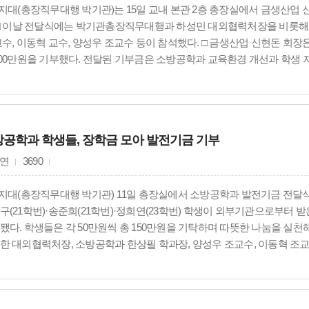
상지대(총장직무대행 박기관)는 15일 교내 본관 2층 총장실에서 금생산
 □ 이날 전달식에는 박기관총장직무대행과 하성민 대외협력처장을 비롯해 
교수, 이동혁 교수, 양성우 조교수 등이 참석했다. □ 금생산업 신현돈 회
500만원을 기부했다. 전달된 기부금은 소방공학과 교육환경 개선과 학생 
은 지난해에도 소방공학과와 스마트시티공학과에 500만원의 발전기금을 
을 이어오고 있다. □ 충북 진천에 본사를 둔 ㈜금생산업은 자동차 내장재용
는 이번 발전기금 기부가 학생들의 교육환경 향상과 실무형 전문인재 양성
사회 및 산업체와의 협력을 확대해 나갈 계획이다.
공학과 학생들, 장학금 모아 발전기금 기부
연
3690
상지대(총장직무대행 박기관) 11일 총장실에서 소방공학과 발전기금 전달
구(21학번)·송준희(21학번)·정희연(23학번) 학생이 외부기관으로부터 
됐다. 학생들은 각 50만원씩 총 150만원을 기탁하며 따뜻한 나눔을 실천
한 대외협력처장, 소방공학과 한상필 학과장, 양성우 조교수, 이동혁 조
했다. □ 이번 기부는 학생들이 장학금을 통해 받은 도움을 학과와 후배들
 상생의 의미를 더했다. □ 상지대 관계자는 “학생들이 자발적으로 나눔
 점에서 더욱 뜻깊다”며 “기부해 준 발전기금은 소방공학과 학생들의 교