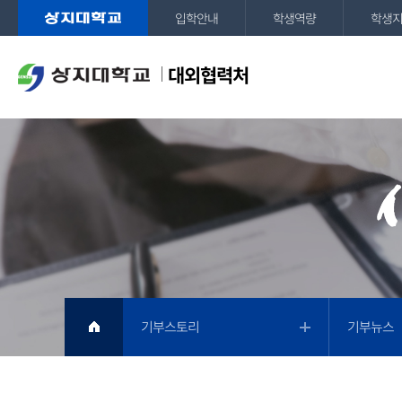
입학안내
학생역량
학생
대외협력처
기부스토리
기부뉴스