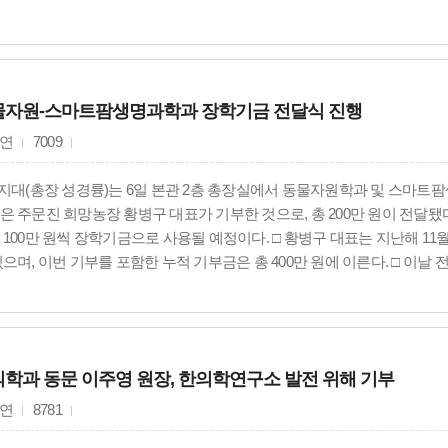
고 있다.
물자원-스마트팜생명과학과 장학기금 전달식 진행
연
7009
상지대(총장 성경륭)는 6일 본관 2층 총장실에서 동물자원학과 및 스마트
은 주문진 희망농장 황병구 대표가 기부한 것으로, 총 200만 원이 전
 100만 원씩 장학기금으로 사용될 예정이다. □ 황병구 대표는 지난해 1
있으며, 이번 기부를 포함한 누적 기부금은 총 400만 원에 이른다. □ 
 황병구 대표가 참석했으며, 동물자원학과 엄상준 학과장, 성하균 교수,
 교수, 각 학과 학생들이 함께 자리했다. □ 상지대는 이번 장학기금이 
할 것으로 기대하고 있다.
학과 동문 이주영 원장, 한의학연구소 발전 위해 기부
연
8781