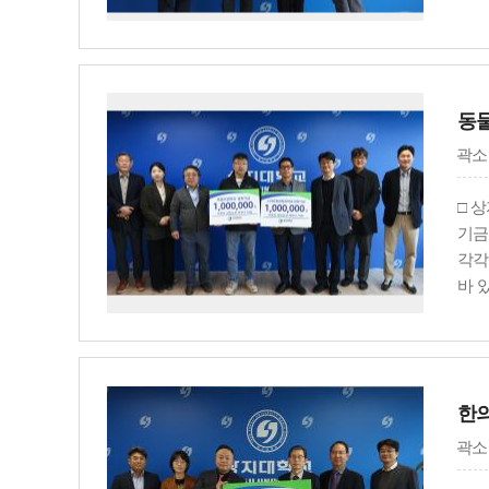
대하
동
곽소
□ 
기금
각각
바 
롯해
경식
기여
한의
곽소