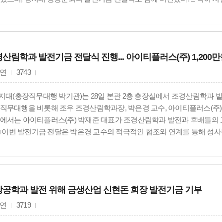
들에 대한 축하 꽃다발 증정식이 마련됐다. 이날 행사에서는 안정민 강원
의원 당선인, 권아름 원주시의원 당선인, 차은숙 원주시의원 당선인, 김
진 기념식에서는 상지대 총동문회가 대학 발전과 교육환경 향상을 위해 발
 발전기금 모금에 참여한 동문들에 대한 감사의 뜻을 전하는 기념행사도 함께
산림학과 발전기금 전달식 진행... 아이티플러스(주) 1,200
역사는 결코 짧지 않은 시간이지만, 대학의 역사로 본다면 상지대는 여전히 
, 지역사회가 함께 힘을 모을 때 더욱 발전하고 성장하는 대학이 될 것”
연
3743
지대는 지역사회가 필요로 하는 인재를 양성하고 산학협력과 봉사활동 등
”이라고 말했다. 이어 “앞으로도 지역의 미래를 함께 설계하며 시대적 
상지대(총장직무대행 박기관)는 28일 본관 2층 총장실에서 조경산림학과 
고 축사를 전했다. □ 박기관 총장직무대행은 “상지대의 71년은 수많은 
직무대행을 비롯해 조우 조경산림학과장, 박은경 교수, 아이티플러스(주) 
라며 “변화하는 시대 속에서도 지역과 함께 성장하며 미래를 스스로 설계하
에서는 아이티플러스(주) 박재준 대표가 조경산림학과 발전과 후배들의 교
수 있는 대학을 만들어 가겠다”고 밝혔다. □ 한편 상지대는 1955년 설립
 □ 이번 발전기금 전달은 박은경 교수의 적극적인 협조와 연계를 통해 성사
왔으며, 앞으로도 지역혁신과 미래사회 발전에 기여하는 대학으로서 역할
 교육 발전에 의미를 더했다. □ 아이티플러스(주)는 교량난간, 디자인형 
로, 2014년 설립 이후 강원특별자치도 원주시에 본사와 공장을 두고 운
의 특허를 보유하고 있으며, 관련 산업 분야에서 기술력을 인정받고 있다
협력을 통해 학생들의 교육 경쟁력 강화와 대학 발전을 위한 다양한 교류를
공학과 발전 위해 금생산업 신현돈 회장 발전기금 기부
연
3719