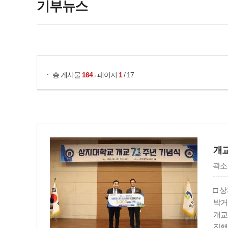
기부뉴스
게시물 검색
,
총 게시물
164
페이지
1
/ 17
개교
곽소
□ 
박거
개교
진행