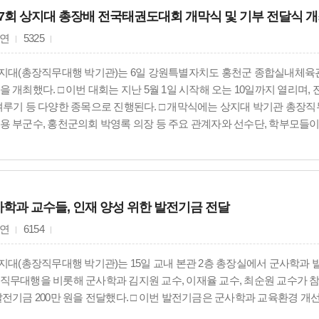
다.
7회 상지대 총장배 전국태권도대회 개막식 및 기부 전달식 
연
5325
상지대(총장직무대행 박기관)는 6일 강원특별자치도 홍천군 종합실내체육관
을 개최했다. □ 이번 대회는 지난 5월 1일 시작해 오는 10일까지 열리며
겨루기 등 다양한 종목으로 진행된다. □ 개막식에는 상지대 박기관 총장
용 부군수, 홍천군의회 박영록 의장 등 주요 관계자와 선수단, 학부모들이
대회사를 통해 “상지대는 2001년 태권도학전공 신설 이후 2010년 제1회
명성과 전통을 이어오고 있다”며 “선수 여러분이 그동안 갈고닦은 기량을 
가치와 정신을 보여주길 바란다”고 말했다. □ 양진방 대한태권도협회장은 
 태권도의 기술적 완성도와 다양성을 함께 보여주는 뜻깊은 자리”라며 
학과 교수들, 인재 양성 위한 발전기금 전달
 정신과 가치를 더욱 빛내주길 기대한다”고 전했다. □ 박광용 홍천군 부
 깃든 전통 무예이자 세계인이 함께하는 대한민국 대표 스포츠”라며 “이
연
6154
, 참가자 모두에게 태권도의 가치와 품격을 나누는 뜻깊은 시간이 되길 바
 동문회장인 김흥교 회장의 장학금 및 물품 전달식도 함께 진행됐다. 김 회장
상지대(총장직무대행 박기관)는 15일 교내 본관 2층 총장실에서 군사학과
 전달했으며, 약 360만 원 상당의 티셔츠 260여 장을 기부해 후배들을 응원
직무대행을 비롯해 군사학과 김지원 교수, 이재율 교수, 최순원 교수가 참
가 참가해 종목별 기량을 겨루고 있으며, 품새 대회는 5월 1일부터 4일까지
발전기금 200만 원을 전달했다. □ 이번 발전기금은 군사학과 교육환경 개
9일까지 진행된다. 상지대는 이번 대회를 통해 전국 단위 스포츠 교류 활