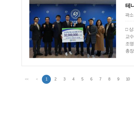
테니
곽소
□ 
교수
조명
총장
했다
1
2
3
4
5
6
7
8
9
10
<<
<