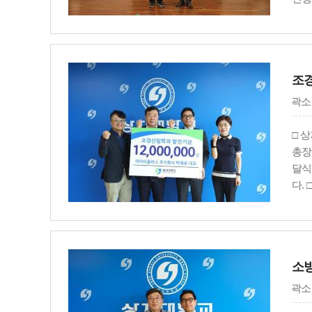
동문
주시
이어
사업
조경
의 
동문
곽소
“상
사학
□ 
다”
총장
사”
달식
길 
다.
힘써
성과
업으
다수
인 
소방
곽소