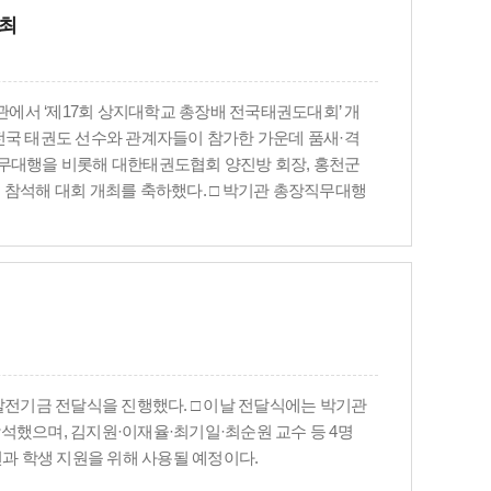
개최
에서 ‘제17회 상지대학교 총장배 전국태권도대회’ 개
, 전국 태권도 선수와 관계자들이 참가한 가운데 품새·격
직무대행을 비롯해 대한태권도협회 양진방 회장, 홍천군
 참석해 대회 개최를 축하했다. □ 박기관 총장직무대행
 대회를 시작으로 오늘의 제17회 대회에 이르기까지 대회
마음껏 펼치고, 후회 없는 도전과 당당한 경기로 태권도
격려사에서 “이번 대회는 품새·격파·겨루기 세 종목을
“참가 선수들이 정정당당한 경쟁과 스포츠맨십으로 태권
군수는 환영사를 통해 “태권도는 우리 민족의 정신과 기
번 대회가 선수들에게는 노력의 결실을 펼치는 무대가
란다”고 말했다. □ 이날 개막식에서는 상지대 태권도학
은 재학생 2명에게 각 50만 원씩 총 100만 원의 장학
 발전기금 전달식을 진행했다. □ 이날 전달식에는 박기관
했다. □ 한편 이번 대회에는 전국에서 약 3,600여 명의
석했으며, 김지원·이재율·최기일·최순원 교수 등 4명
, 격파 대회는 5일부터 7일까지, 겨루기 대회는 8일부
선과 학생 지원을 위해 사용될 예정이다.
성화와 태권도 인재 육성 기반 강화에 기여할 것으로 기