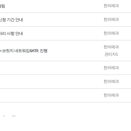
한의예과
알림
한의예과
의신청 기간 안내
한의예과
 처리 사항 안내
한의예과
ch 브릿지 네트워킹&#39; 진행
관리자1
한의예과
한의예과
한의예과
>
>>