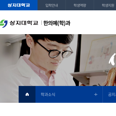
입학안내
학생역량
학생지원
한의예(학)과
학과소식
공지