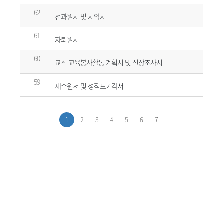
62
전과원서 및 서약서
61
자퇴원서
60
교직 교육봉사활동 계획서 및 신상조사서
59
재수원서 및 성적포기각서
1
2
3
4
5
6
7