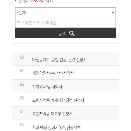
,
총 게시물
68
페이지
1
/ 7
68
다전공(복수,융합,전공) 관련 신청서
67
재입학원서/추천서/서약서
66
전과원서 및 서약서
65
교원자격증 기재사항 정정 신청서
64
교원자격증 재교부 신청서
63
학과 배정 신청서(자유전공학부)