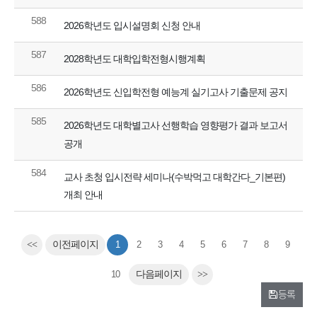
588
2026학년도 입시설명회 신청 안내
587
2028학년도 대학입학전형시행계획
586
2026학년도 신입학전형 예능계 실기고사 기출문제 공지
585
2026학년도 대학별고사 선행학습 영향평가 결과 보고서
공개
584
교사 초청 입시전략 세미나(수박먹고 대학간다_기본편)
개최 안내
<<
이전페이지
1
2
3
4
5
6
7
8
9
10
다음페이지
>>
등록