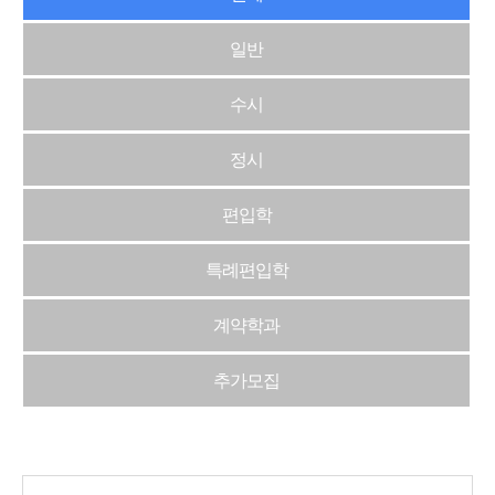
일반
수시
정시
편입학
특례편입학
계약학과
추가모집
게시물 검색