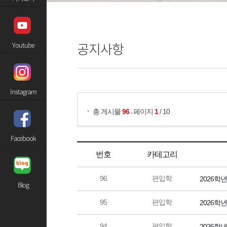
공지사항
Youtube
게시물 검색
Instagram
,
총 게시물
96
페이지
1
/ 10
Facebook
번호
카테고리
96
편입학
2026학
Blog
95
편입학
2026학
94
편입학
2026학