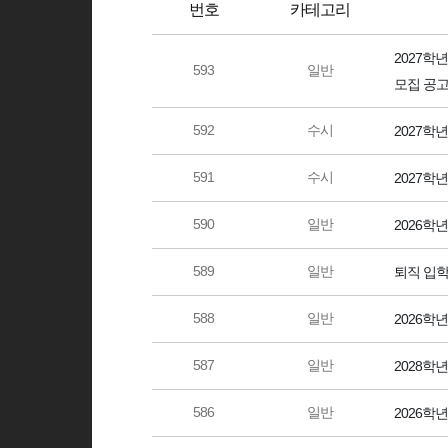
번호
카테고리
2027학
593
일반
모집 공
592
수시
2027학
591
수시
2027학
590
일반
2026학
589
일반
퇴직 입
588
일반
2026학
587
일반
2028
586
일반
2026학