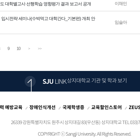
이채민
년도 대학별고사 선행학습 영향평가 결과 보고서 공개
 입시전략 세미나(수박먹고 대학간다_기본편) 개최 안
임슬아
9
10
>
>>
상지대학교 기관 및 학과 보기
SJU
LINK
력 예방교육
장애인식개선
국제학생증
교육할인스토어
ZEU
26339 강원특별자치도 원주시 상지대길 83(우산동)
상지대학교 TEL 033)73
COPYRIGHT ⓒ
Sangji University. All Rights Reserved.