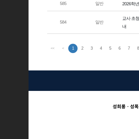
585
일반
2026학
교사 초청
584
일반
내
1
2
3
4
5
6
7
8
<<
<
성희롱ㆍ성폭