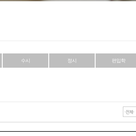
수시
정시
편입학