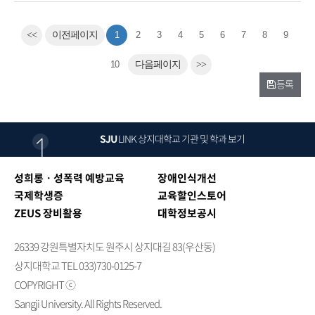
<<
이전페이지
1
2
3
4
5
6
7
8
9
10
다음페이지
>>
등록
SJU
LINK
상지대학교 기관 및 학과 보기
성희롱ㆍ성폭력 예방교육
장애인식개선
국제학생증
교육할인스토어
ZEUS 장비활용
대학정보공시
26339 강원특별자치도 원주시 상지대길 83(우산동)
상지대학교 TEL 033)730-0125-7
COPYRIGHT ⓒ
Sangji University. All Rights Reserved.