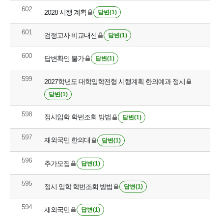
602
2028 시행 계획
답변(1)
601
검정고사 비교내신
답변(1)
600
답변확인 불가
답변(1)
599
2027학년도 대학입학전형 시행계획 한의예과 정시
답변(1)
598
정시입학 학번조회 방법
답변(1)
597
재외국민 한의대
답변(1)
596
추가모집
답변(1)
595
정시 입학 학번조회 방법
답변(1)
594
재외국민
답변(1)