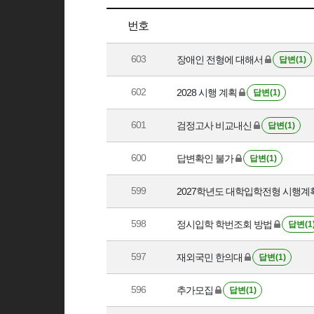
번호
603
장애인 전형에 대해서
답변(1)
602
2028 시행 계획
답변(1)
601
검정고사 비교내신
답변(1)
600
답변확인 불가
답변(1)
599
2027학년도 대학입학전형 시행계
598
정시입학 학번조회 방법
답변(1
597
재외국민 한의대
답변(1)
596
추가모집
답변(1)