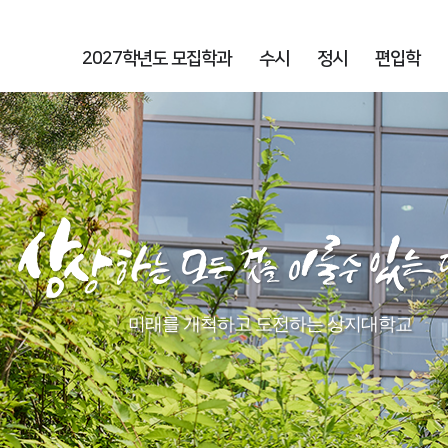
2027학년도 모집학과
수시
정시
편입학
미래를 개척하고 도전하는 상지대학교​