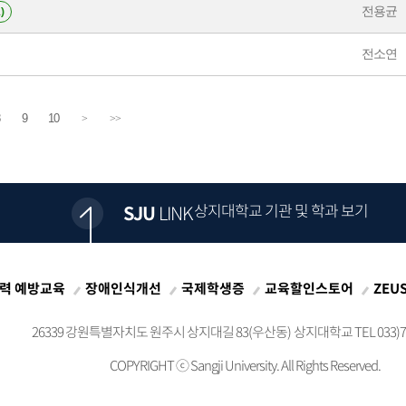
전용균
)
전소연
9
10
>
>>
상지대학교 기관 및 학과 보기
SJU
LINK
력 예방교육
장애인식개선
국제학생증
교육할인스토어
ZEU
26339 강원특별자치도 원주시 상지대길 83(우산동)
상지대학교 TEL 033)73
COPYRIGHT ⓒ
Sangji University. All Rights Reserved.