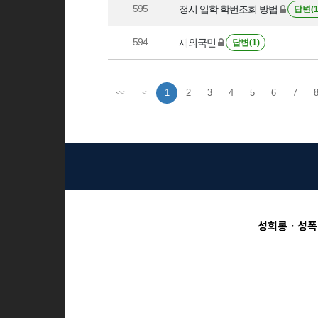
595
정시 입학 학번조회 방법
답변(1
594
재외국민
답변(1)
1
2
3
4
5
6
7
8
<<
<
성희롱ㆍ성폭