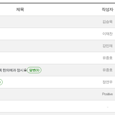
제목
작성자
김승욱
이재찬
강민재
유종호
유종호
획 한의예과 정시
답변(1)
정연우
)
Positive
..