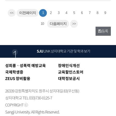
<<
이전페이지
1
2
3
4
5
6
7
8
9
10
다음페이지
>>
등록
SJU
LINK
상지대학교 기관 및 학과 보기
성희롱ㆍ성폭력 예방교육
장애인식개선
국제학생증
교육할인스토어
ZEUS 장비활용
대학정보공시
26339 강원특별자치도 원주시 상지대길 83(우산동)
상지대학교 TEL 033)730-0125-7
COPYRIGHT ⓒ
Sangji University. All Rights Reserved.