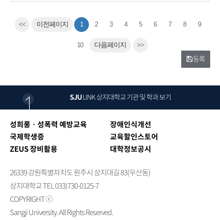
<<
이전페이지
1
2
3
4
5
6
7
8
9
10
다음페이지
>>
등록
SJU
LINK
상지대학교 기관 및 학과 보기
성희롱ㆍ성폭력 예방교육
장애인식개선
국제학생증
교육할인스토어
ZEUS 장비활용
대학정보공시
26339 강원특별자치도 원주시 상지대길 83(우산동)
상지대학교 TEL 033)730-0125-7
COPYRIGHT ⓒ
Sangji University. All Rights Reserved.