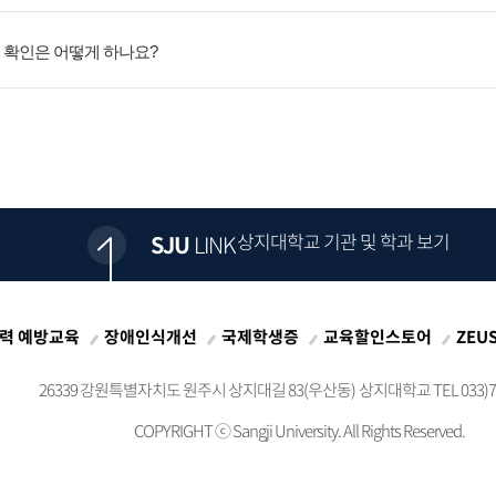
납부 확인은 어떻게 하나요?
상지대학교 기관 및 학과 보기
SJU
LINK
력 예방교육
장애인식개선
국제학생증
교육할인스토어
ZEU
26339 강원특별자치도 원주시 상지대길 83(우산동)
상지대학교 TEL 033)73
COPYRIGHT ⓒ
Sangji University. All Rights Reserved.