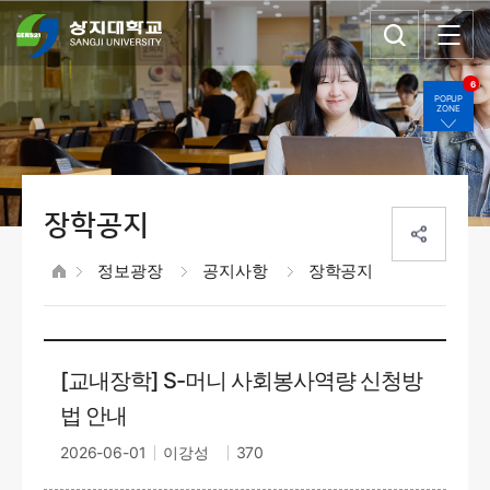
6
POPUP
ZONE
장학공지
정보광장
공지사항
장학공지
[교내장학] S-머니 사회봉사역량 신청방
법 안내
2026-06-01
이강성
370