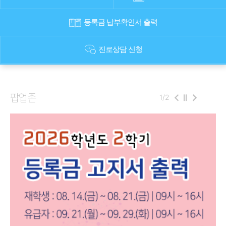
등록금 납부확인서 출력
진로상담 신청
휴학신청​
팝업존
1
/
2