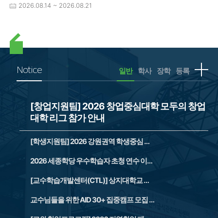
2026.08.14 ~ 2026.08.21
Notice
일반
학사
장학
등록
[창업지원팀] 2026 창업중심대학 모두의 창업
[창
대학 리그 참가 안내
[학생지원팀] 2026 강원권역 학생중심 교육혁신 AI캠프 참가자 모집 안내
2026 세종학당 우수학습자 초청 연수 이끄미(자원봉사자) 모집
[교수학습개발센터(CTL)] 상지대학교 교수학습개발센터 8월 소식지(뉴스레터)
교수님들을 위한 AID 30+ 집중캠프 모집 안내