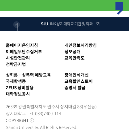
SJU
LINK
상지대학교 기관 및 학과 보기
홈페이지운영지침
개인정보처리방침
이메일무단수집거부
정보공개
시설안전관리
교육만족도
청탁금지법
성희롱ㆍ성폭력 예방교육
장애인식개선
국제학생증
교육할인스토어
ZEUS 장비활용
증명서 발급
대학정보공시
26339 강원특별자치도 원주시 상지대길 83(우산동)
상지대학교 TEL 033)7300-114
COPYRIGHT ⓒ
Sangji University. All Rights Reserved.