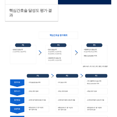
핵심간호술 달성도 평가 결
과