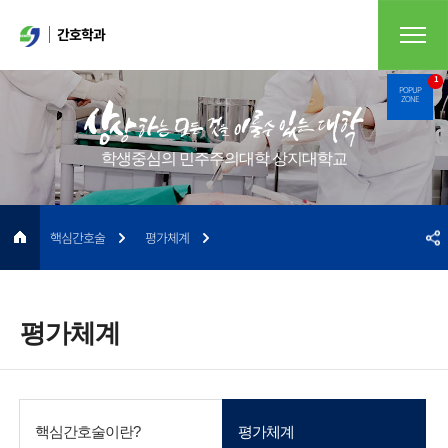
간호학과
1
POPUP
ZONE
학생중심의 민주주의대학 상지대학교
핵심간호술
평가체계
평가체계
핵심간호술이란?
평가체계