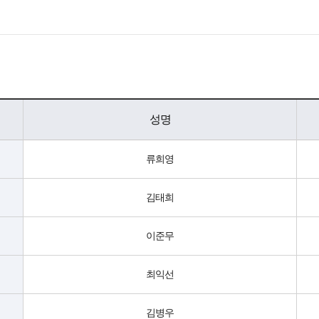
성명
류희영
김태희
이준무
최익선
김병우