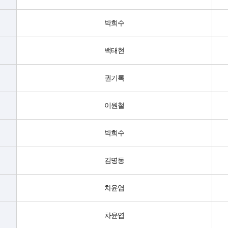
박희수
백태현
권기록
이원철
박희수
김명동
차윤엽
차윤엽