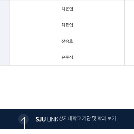
차윤엽
차윤엽
선승호
유준상
상지대학교 기관 및 학과 보기
SJU
LINK