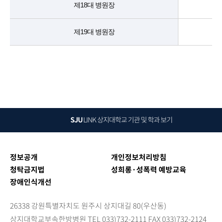
제18대 병원장
제19대 병원장
SJU
LINK
상지대학교 기관 및 학과 보기
정보공개
개인정보처리방침
청탁금지법
성희롱·성폭력 예방교육
장애인식개선
26338 강원특별자치도 원주시 상지대길 80(우산동)
상지대학교부속한방병원 TEL 033)732-2111 FAX 033)732-2124