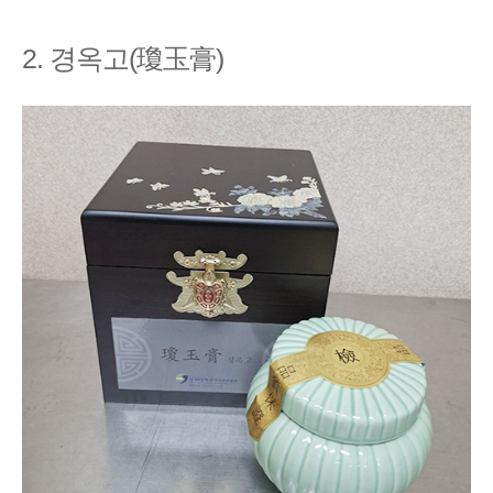
2. 경옥고(瓊玉膏)