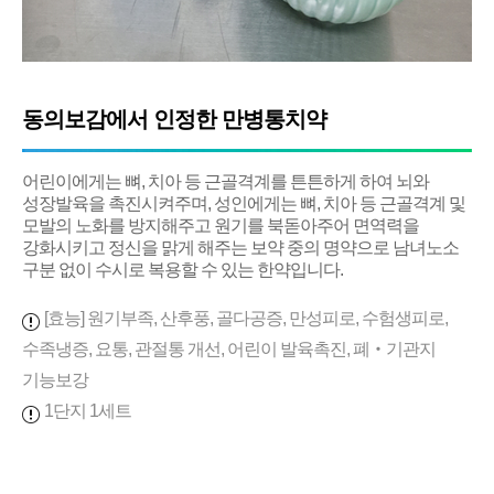
동의보감에서 인정한 만병통치약
어린이에게는 뼈, 치아 등 근골격계를 튼튼하게 하여 뇌와
성장발육을 촉진시켜주며, 성인에게는 뼈, 치아 등 근골격계 및
모발의 노화를 방지해주고 원기를 북돋아주어 면역력을
강화시키고 정신을 맑게 해주는 보약 중의 명약으로 남녀노소
구분 없이 수시로 복용할 수 있는 한약입니다.
[효능] 원기부족, 산후풍, 골다공증, 만성피로, 수험생피로,
수족냉증, 요통, 관절통 개선, 어린이 발육촉진, 폐‧기관지
기능보강
1단지 1세트