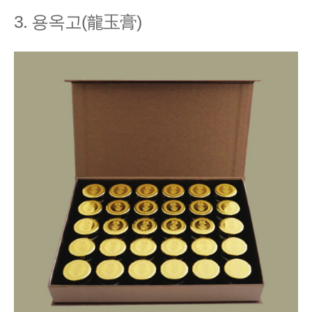
3. 용옥고(龍玉膏)