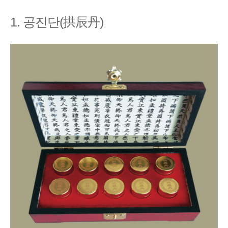
1. 공진단(拱辰丹)