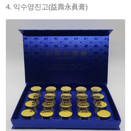
4. 익수영진고(益壽永眞膏)