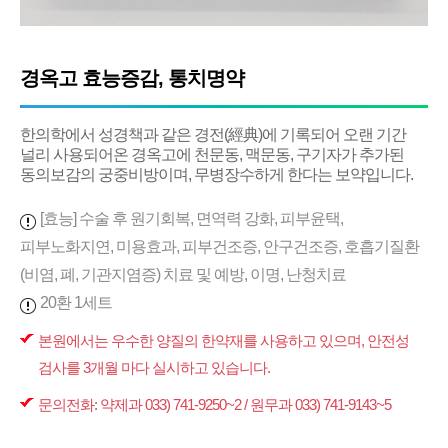
경옥고 효능증감, 통치명약
한의학에서 성경책과 같은 경전(經典)에 기록되어 오랜 기간
널리 사용되어온 경옥고에 천문동, 맥문동, 구기자가 추가된
동의보감의 궁중비방이며, 무병장수하게 한다는 보약입니다.
[효능] 수술 후 원기회복, 면역력 강화, 피부윤택,
피부노화지연, 미용효과, 피부건조증, 안구건조증, 호흡기질환
(비염, 폐, 기관지염증) 치료 및 예방, 이명, 난청치료
20환 1세트
본원에서는 우수한 양질의 한약재를 사용하고 있으며, 안전성
검사를 3개월 마다 실시하고 있습니다.
문의전화: 약제과 033) 741-9250~2 / 원무과 033) 741-9143~5