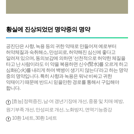
황실에 진상되었던 명약중의 명약
공진단은 사향, 녹용 등의 귀한 약재로 만들어져 예로부터
허약체질과 숙취해소, 만성피로, 허약해진 심신에 좋다고
알려져 있으며, 동의보감에 의하면 ‘선천적으로 허약한 체질을
타고 난 사람이라도 이 약을 복용하면 신수(腎水)를 오르게 하고
심화(心火)를 내리게 하여 백병이 생기지 않는다’라고 하는 명약
중의 명약입니다. 특히 사향과 녹용은 워낙 비싸고 귀한
약재이기 때문에 반드시 믿을만한 경로를 통해서 구입해야
합니다.
[효능] 정력증진, 남·여 갱년기장애 개선, 중풍 및 치매 예방,
원기부족 개선, 만성피로 개선, 노화방지, 면역기능증강
10환 1세트, 30환 1세트