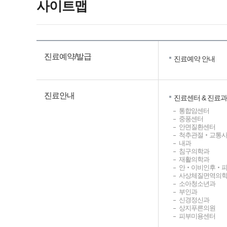
사이트맵
진료예약/발급
진료예약 안내
진료안내
진료센터 & 진료과
통합암센터
중풍센터
안면질환센터
척추관절‧교통
내과
침구의학과
재활의학과
안‧이비인후‧
사상체질면역의
소아청소년과
부인과
신경정신과
상지푸른의원
피부미용센터