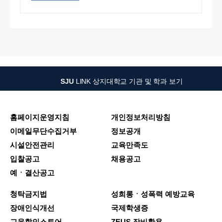
SJU
LINK
상지대학교 기관 및 학과 보기
홈페이지운영지침
개인정보처리방침
이메일무단수집거부
정보공개
시설안전관리
교육만족도
입찰공고
채용공고
예ㆍ결산공고
청탁금지법
성희롱ㆍ성폭력 예방교육
장애인식개선
국제학생증
교육할인스토어
ZEUS 장비활용