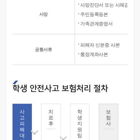
사망진단서 또는 사체검안서
사망
주민등록등본
가족관계증명서
피해자 신분증 사본
공통서류
통장계좌사본
학생 안전사고 보험처리 절차
사
치
학
보
고
료
생
험
피
후
지
사
해
원
대
팀