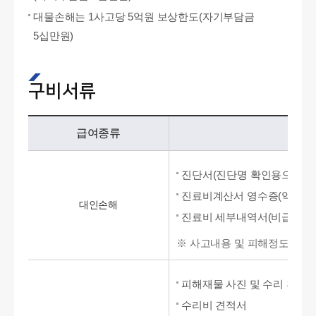
대물손해는 1사고당 5억원 보상한도(자기부담금
5십만원)
구비서류
급여종류
진단서(진단명 확인용으로 처방
진료비계산서 영수증(약제비는
대인손해
진료비 세부내역서(비급여 의
※ 사고내용 및 피해정도에 따
피해재물 사진 및 수리 후 사
수리비 견적서