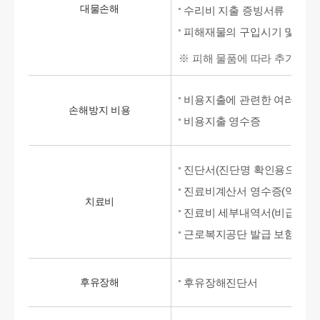
대물손해
수리비 지출 증빙서류
피해재물의 구입시기 및 구
※ 피해 물품에 따라 추가 서류
비용지출에 관련한 여러 증
손해방지 비용
비용지출 영수증
진단서(진단명 확인용으로 처방
진료비계산서 영수증(약제비는
치료비
진료비 세부내역서(비급여 의
근로복지공단 발급 보험급여
후유장해
후유장해진단서