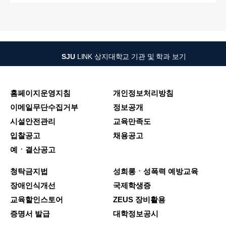
SJU
LINK
상지대학교 기관 및 학과 보기
홈페이지운영지침
개인정보처리방침
이메일무단수집거부
정보공개
시설안전관리
교육만족도
입찰공고
채용공고
예ㆍ결산공고
청탁금지법
성희롱ㆍ성폭력 예방교육
장애인식개선
국제학생증
교육할인스토어
ZEUS 장비활용
증명서 발급
대학정보공시