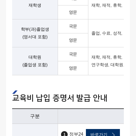
재학생
재학, 재적, 휴학, 졸업
영문
국문
학부(과)졸업생
졸업, 수료, 성적, 학적
(영서대 포함)
영문
국문
대학원
재학, 재적, 휴학, 학위
(졸업생 포함)
연구학생, 대학원교육비
영문
교육비 납입 증명서 발급 안내
구분
정부24
→ 대
바로가기
1