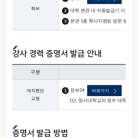
학부
대학 본관 내 자동발급기 이용
2
본관 1층 학사지원팀 방문 발급
3
강사 경력 증명서 발급 안내
구분
정부24
→ 대
재직했던
바로가기
1
교원
(단, 영서대학교의 경우 대학명 '영
증명서 발급 방법