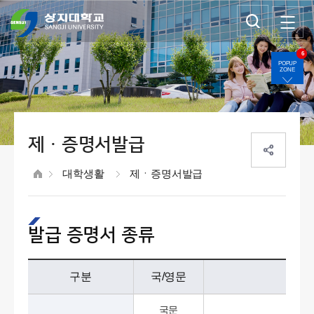
6
POPUP
ZONE
제ㆍ증명서발급
대학생활
제ㆍ증명서발급
발급 증명서 종류
구분
국/영문
국문