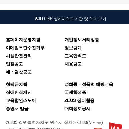
SJU
LINK
상지대학교 기관 및 학과 보기
홈페이지운영지침
개인정보처리방침
이메일무단수집거부
정보공개
시설안전관리
교육만족도
입찰공고
채용공고
예ㆍ결산공고
청탁금지법
성희롱ㆍ성폭력 예방교육
장애인식개선
국제학생증
교육할인스토어
ZEUS 장비활용
증명서 발급
대학정보공시
26339 강원특별자치도 원주시 상지대길 83(우산동)