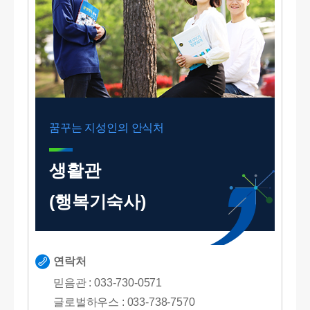
꿈꾸는 지성인의 안식처
생활관
(행복기숙사)
연락처
믿음관 : 033-730-0571
글로벌하우스 : 033-738-7570