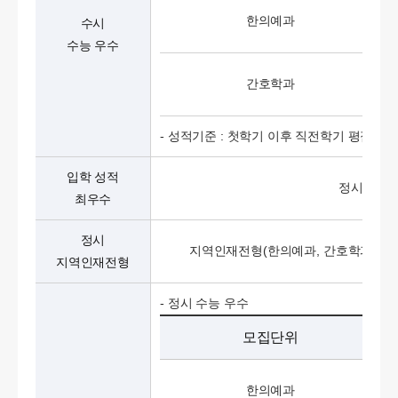
한의예과
수시
수능 우수
간호학과
- 성적기준 : 첫학기 이후 직전학기 평점평균
입학 성적
정시모집 입
최우수
정시
지역인재전형(한의예과, 간호학과)
지역인재전형
- 정시 수능 우수
모집단위
한의예과