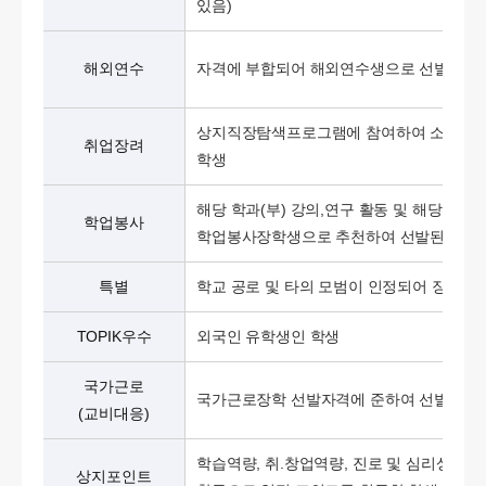
있음)
해외연수
자격에 부합되어 해외연수생으로 선발된 학
상지직장탐색프로그램에 참여하여 소정의 
취업장려
학생
해당 학과(부) 강의,연구 활동 및 해당부서
학업봉사
학업봉사장학생으로 추천하여 선발된 학생
특별
학교 공로 및 타의 모범이 인정되어 장학생
TOPIK우수
외국인 유학생인 학생
국가근로
국가근로장학 선발자격에 준하여 선발된 학
(교비대응)
학습역량, 취.창업역량, 진로 및 심리상담, 
상지포인트