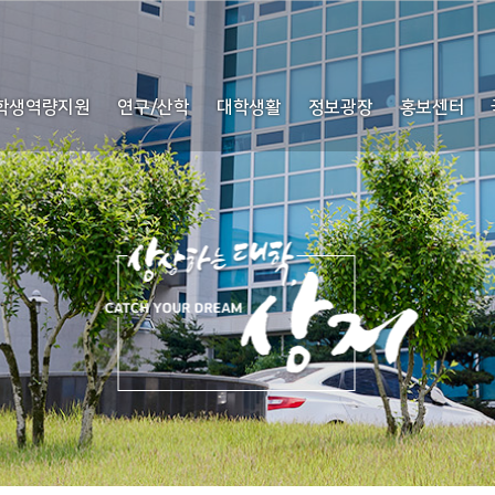
학생역량지원
연구/산학
대학생활
정보광장
홍보센터