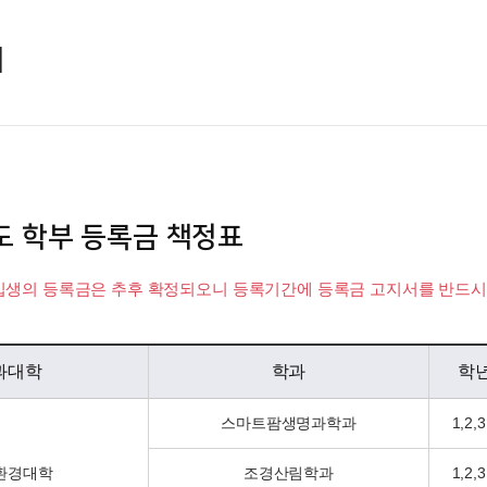
내
도 학부 등록금 책정표
신입생의 등록금은 추후 확정되오니 등록기간에 등록금 고지서를 반드시
과대학
학과
학
스마트팜생명과학과
1,2,3
환경대학
조경산림학과
1,2,3