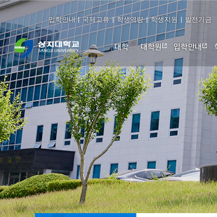
입학안내
국제교류
학생역량
학생지원
발전기금
대학
대학원
입학안내