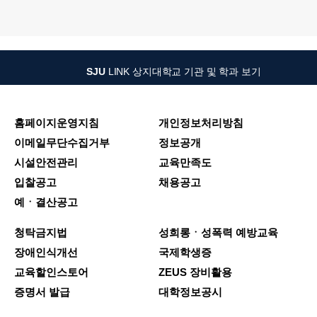
SJU
LINK
상지대학교 기관 및 학과 보기
홈페이지운영지침
개인정보처리방침
이메일무단수집거부
정보공개
시설안전관리
교육만족도
입찰공고
채용공고
예ㆍ결산공고
청탁금지법
성희롱ㆍ성폭력 예방교육
장애인식개선
국제학생증
교육할인스토어
ZEUS 장비활용
증명서 발급
대학정보공시