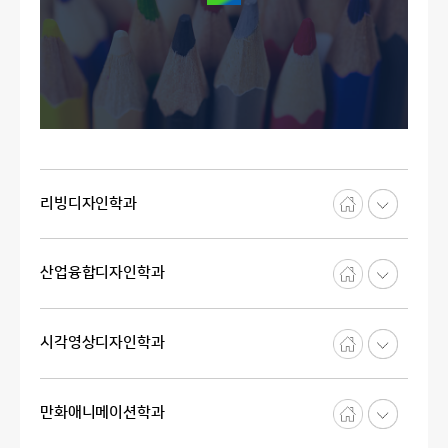
리빙디자인학과
산업융합디자인학과
시각영상디자인학과
만화애니메이션학과