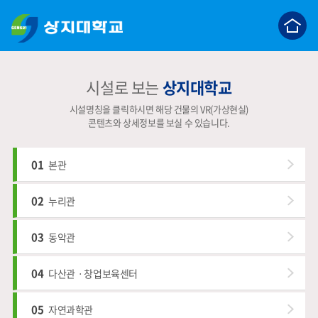
c
시설로 보는
상지대학교
시설명칭을 클릭하시면 해당 건물의 VR(가상현실)
콘텐츠와 상세정보를 보실 수 있습니다.
01
본관
02
누리관
03
동악관
04
다산관ㆍ창업보육센터
05
자연과학관