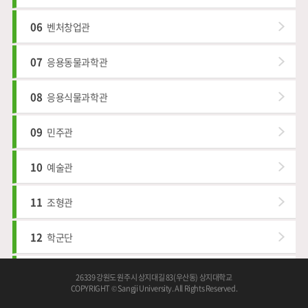
06
벤처창업관
07
응용동물과학관
08
응용식물과학관
09
민주관
10
예술관
11
조형관
12
학군단
13
인재관
26339 강원도 원주시 상지대길 83(우산동) 상지대학교
COPYRIGHT © Sangji University. All Rights Reserved.
14
한울관